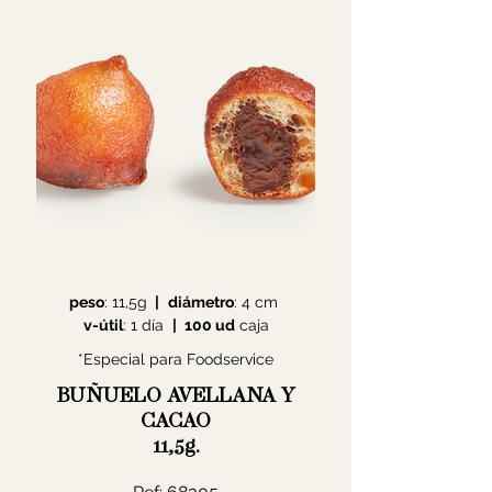
peso
: 11,5g
|
diámetro
: 4 cm
v-útil
: 1 día
|
100 ud
caja
*Especial para Foodservice
BUÑUELO AVELLANA Y
CACAO
11,5g.