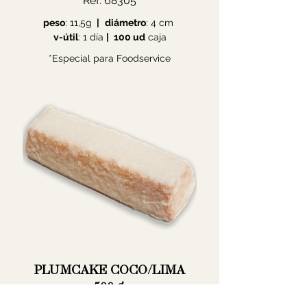
Ref: 68305
peso
: 11,5g
|
diámetro
: 4 cm
v-útil
: 1 día
|
100 ud
caja
*Especial para Foodservice
PLUMCAKE COCO/LIMA
500 g.