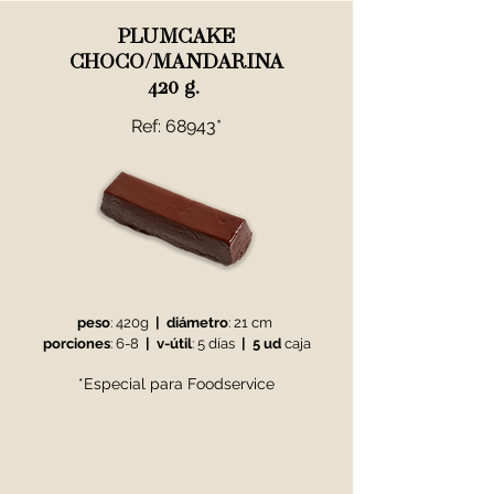
PLUMCAKE
CHOCO/MANDARINA
420 g.
Ref: 68943*
peso
: 420g
|
diámetro
: 21 cm
porciones
: 6-8
|
v-útil
: 5 días
| 5 ud
caja
*Especial para Foodservice