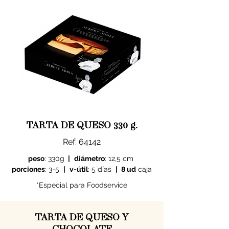
TARTA DE QUESO 330 g.
Ref: 64142
peso
: 330g
|
diámetro
: 12,5 cm
porciones
: 3-5
|
v-útil
: 5 días
|
8 ud
caja
*Especial para Foodservice
TARTA DE QUESO
Y
CHOCOLATE