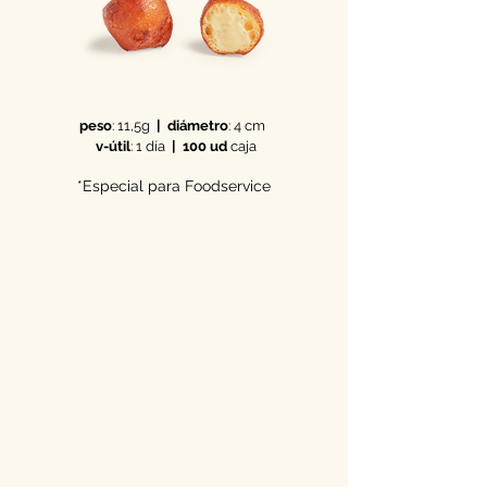
peso
: 11,5g
|
diámetro
: 4 cm
v-útil
: 1 día
| 100 ud
caja
*Especial para Foodservice