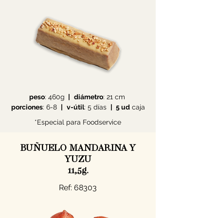
peso
: 460g
|
diámetro
: 21 cm
porciones
: 6-8
|
v-útil
: 5 días
|
5 ud
caja
*Especial para Foodservice
BUÑUELO MANDARINA Y
YUZU
11,5g.
Ref: 68303